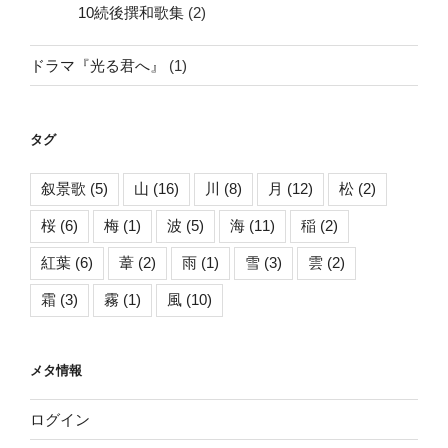
10続後撰和歌集
(2)
ドラマ『光る君へ』
(1)
タグ
叙景歌
(5)
山
(16)
川
(8)
月
(12)
松
(2)
桜
(6)
梅
(1)
波
(5)
海
(11)
稲
(2)
紅葉
(6)
葦
(2)
雨
(1)
雪
(3)
雲
(2)
霜
(3)
霧
(1)
風
(10)
メタ情報
ログイン