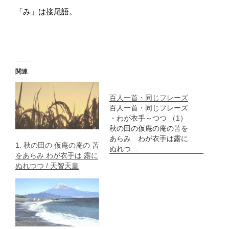
「み」は接尾語。
関連
百人一首・同じフレーズ
百人一首・同じフレーズ
・わが衣手～つつ （1）
秋の田の仮庵の庵の苫を
あらみ わが衣手は露に
1. 秋の田の 仮庵の庵の 苫
ぬれつ…
をあらみ わが衣手は 露に
ぬれつつ / 天智天皇