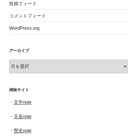
投稿フィード
コメントフィード
WordPress.org
アーカイブ
ア
ー
カ
イ
姉妹サイト
ブ
・
文学note
・
天皇note
・
歴史note