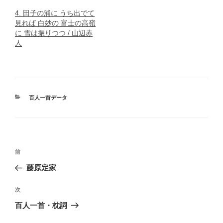
4. 田子の浦に うち出でて
見れば 白妙の 富士の高嶺
に 雪は振りつつ / 山辺赤
人
カ
百人一首データ
テ
ゴ
リ
ー
投
前
前
稿
の
藤原定家
ナ
投
ビ
稿
次
次
ゲ
の
百人一首・枕詞
投
ー