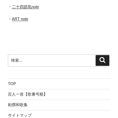
・
二十四節気note
・
ART note
検
検
索
索:
TOP
百人一首【歌番号順】
勅撰和歌集
サイトマップ