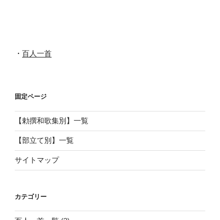
稿
シ
ョ
ン
・
百人一首
固定ページ
【勅撰和歌集別】一覧
【部立て別】一覧
サイトマップ
カテゴリー