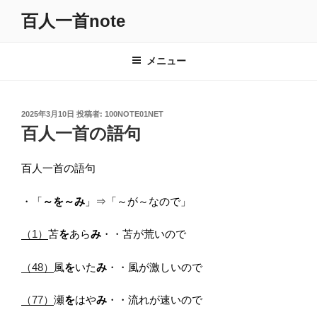
コ
百人一首note
ン
テ
ン
メニュー
ツ
へ
ス
投
2025年3月10日
投稿者:
100NOTE01NET
キ
稿
百人一首の語句
日:
ッ
プ
百人一首の語句
・「
～を～み
」⇒「～が～なので」
（1）
苫
を
あら
み
・・苫が荒いので
（48）
風
を
いた
み
・・風が激しいので
（77）
瀬
を
はや
み
・・流れが速いので