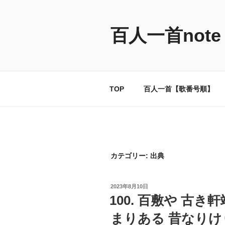
コ
ン
テ
百人一首note
ン
ツ
へ
ス
TOP
百人一首【歌番号順】
キ
ッ
プ
カテゴリー:
出典
投
2023年8月10日
稿
100. 百敷や 古
日:
まりある 昔なりけり