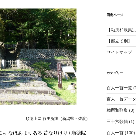
固定ページ
【勅撰和歌集
【部立て別】
サイトマップ
カテゴリー
百人一首一覧
(
百人一首デー
勅撰和歌集
(3)
順徳上皇 行主所跡（新潟県・佐渡）
三十六歌仙
(1)
百人一首
(100)
ぶにも なほあまりある 昔なりけり / 順徳院