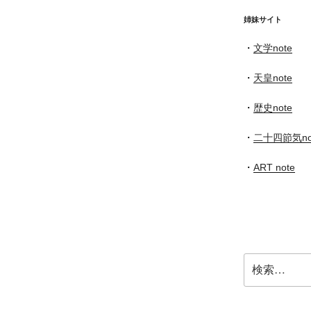
イ
ブ
姉妹サイト
・
文学note
・
天皇note
・
歴史note
・
二十四節気no
・
ART note
検
索: