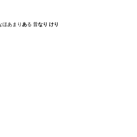
なほあまり
あ
る 昔
なり けり