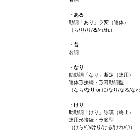
・
ある
動詞「あり」ラ変（連体）
（ら/り/り/
る
/れ/れ）
・
昔
名詞
・
なり
助動詞「なり」断定（連用）
連体形接続・形容動詞型
（なら/
なり
or に/なり/なる/な
・
けり
助動詞「けり」詠嘆（終止）
連用形接続・ラ変型
（けら/〇/
けり
/ける/けれ/〇）