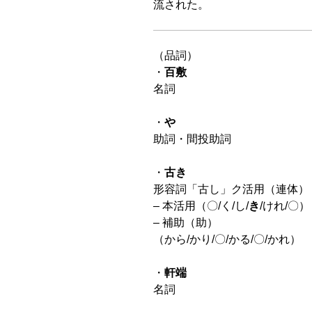
流された。
（品詞）
・
百敷
名詞
・
や
助詞・間投助詞
・
古き
形容詞「古し」ク活用（連体）
– 本活用（〇/く/し/
き
/けれ/〇）
– 補助（助）
（から/かり/〇/かる/〇/かれ）
・
軒端
名詞