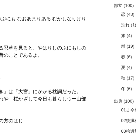
部立
(100)
恋
(43)
のぶにも なおあまりある むかしなりけり
別れ
(1
旅
(4)
雑
(19)
る忍草を見ると、やはりしのぶにもしの
昔のことであるよ。
春
(6)
夏
(4)
。
秋
(17)
冬
(6)
き」は「大宮」にかかる枕詞だった。
れや 桜かざして今日も暮らしつー山部
出典
(100)
01古今
02後撰
の方のはじ
03拾遺