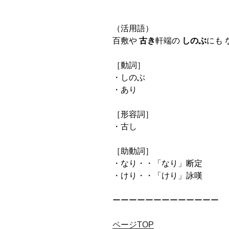
（活用語）
百敷や
古き
軒端の
しのぶ
にも 
［動詞］
・しのぶ
・あり
［形容詞］
・古し
［助動詞］
・なり・・「なり」断定
・けり・・「けり」詠嘆
ーーーーーーーーーーーーー
ページTOP