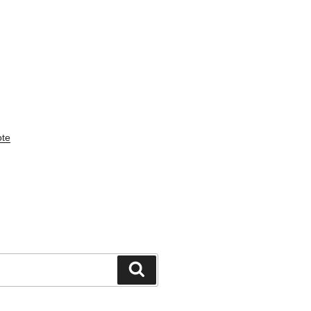
te
検
索