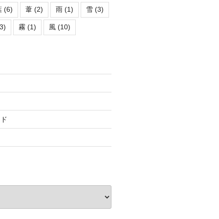
葉
(6)
葦
(2)
雨
(1)
雪
(3)
3)
霧
(1)
風
(10)
ード