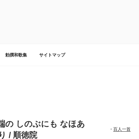
勅撰和歌集
サイトマップ
き軒端の しのぶにも なほあ
・
百人一首
 / 順徳院