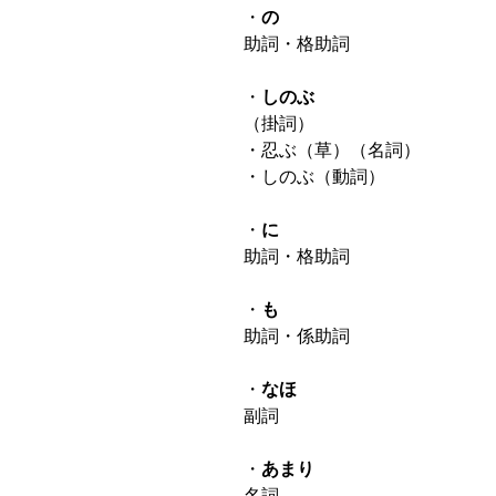
・
の
助詞・格助詞
・
しのぶ
（掛詞）
・忍ぶ（草）（名詞）
・しのぶ（動詞）
・
に
助詞・格助詞
・
も
助詞・係助詞
・
なほ
副詞
・
あまり
名詞