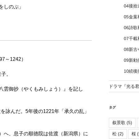
04後
をしのぶ」
05金葉
06詩歌
07千載
08新
7～1242）
09新
10続
皇子。
ドラマ『光る
八雲御抄（やくもみしょう）』を記し
タグ
歌を詠んだ。5年後の1221年「承久の乱」
叙景歌
(5)
）へ、息子の順徳院は佐渡（新潟県）に
松
(2)
桜
(