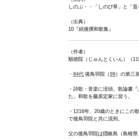
しのぶ・・「しのび草」と「昔
（出典）
10『続後撰和歌集』
（作者）
順徳院（じゅんとくいん）（119
・
84代
後鳥羽院（
99
）の第三
・詩歌・音楽に没頭。歌論書『
た。和歌を藤原定家に習う。
・1216年、20歳のときにこの
で後鳥羽院と共に流刑。
父の後鳥羽院は隠岐島（島根県