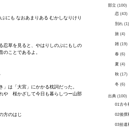
部立
(100)
恋
(43)
のぶにも なおあまりある むかしなりけり
別れ
(1
旅
(4)
雑
(19)
る忍草を見ると、やはりしのぶにもしの
昔のことであるよ。
春
(6)
夏
(4)
。
秋
(17)
冬
(6)
き」は「大宮」にかかる枕詞だった。
れや 桜かざして今日も暮らしつー山部
出典
(100)
01古今
02後撰
の方のはじ
03拾遺