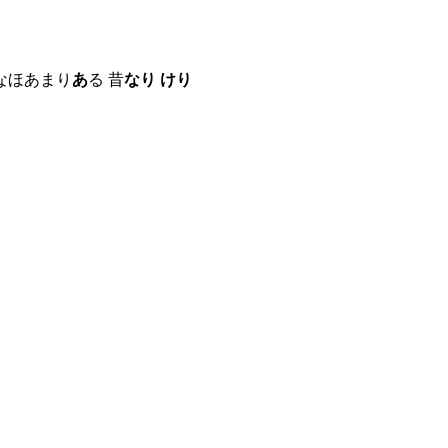
なほあまり
あ
る 昔
なり けり