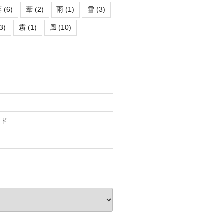
葉
(6)
葦
(2)
雨
(1)
雪
(3)
3)
霧
(1)
風
(10)
ード