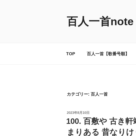
コ
ン
テ
百人一首note
ン
ツ
へ
ス
TOP
百人一首【歌番号順】
キ
ッ
プ
カテゴリー:
百人一首
投
2023年8月10日
稿
100. 百敷や 古
日:
まりある 昔なりけり