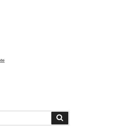
te
検
索