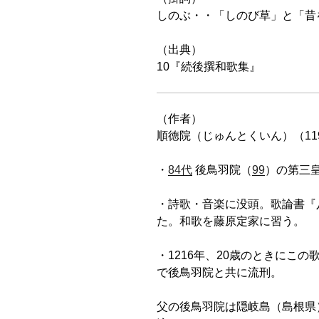
しのぶ・・「しのび草」と「昔
（出典）
10『続後撰和歌集』
（作者）
順徳院（じゅんとくいん）（119
・
84代
後鳥羽院（
99
）の第三
・詩歌・音楽に没頭。歌論書『
た。和歌を藤原定家に習う。
・1216年、20歳のときにこの
で後鳥羽院と共に流刑。
父の後鳥羽院は隠岐島（島根県