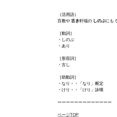
（活用語）
百敷や
古き
軒端の
しのぶ
にも 
［動詞］
・しのぶ
・あり
［形容詞］
・古し
［助動詞］
・なり・・「なり」断定
・けり・・「けり」詠嘆
ーーーーーーーーーーーーー
ページTOP