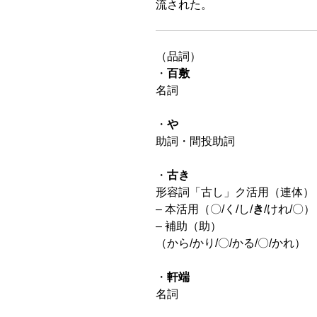
流された。
（品詞）
・
百敷
名詞
・
や
助詞・間投助詞
・
古き
形容詞「古し」ク活用（連体）
– 本活用（〇/く/し/
き
/けれ/〇）
– 補助（助）
（から/かり/〇/かる/〇/かれ）
・
軒端
名詞