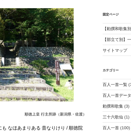
固定ページ
【勅撰和歌集
【部立て別】
サイトマップ
カテゴリー
百人一首一覧
(
百人一首デー
勅撰和歌集
(3)
順徳上皇 行主所跡（新潟県・佐渡）
三十六歌仙
(1)
百人一首
(100)
ぶにも なほあまりある 昔なりけり / 順徳院