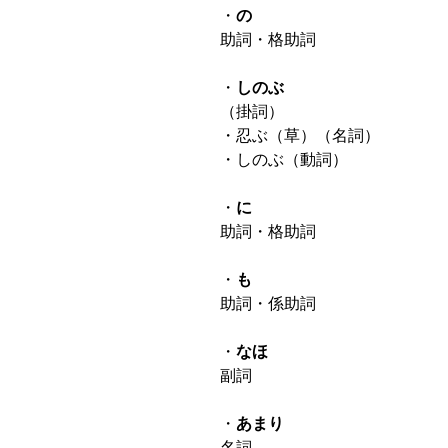
・
の
助詞・格助詞
・
しのぶ
（掛詞）
・忍ぶ（草）（名詞）
・しのぶ（動詞）
・
に
助詞・格助詞
・
も
助詞・係助詞
・
なほ
副詞
・
あまり
名詞