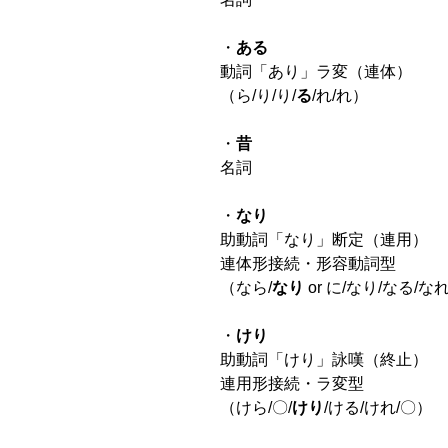
・
ある
動詞「あり」ラ変（連体）
（ら/り/り/
る
/れ/れ）
・
昔
名詞
・
なり
助動詞「なり」断定（連用）
連体形接続・形容動詞型
（なら/
なり
or に/なり/なる/な
・
けり
助動詞「けり」詠嘆（終止）
連用形接続・ラ変型
（けら/〇/
けり
/ける/けれ/〇）