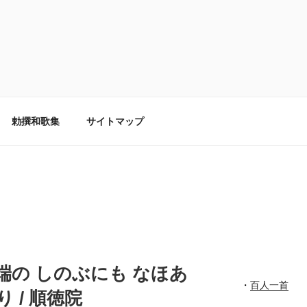
勅撰和歌集
サイトマップ
き軒端の しのぶにも なほあ
・
百人一首
 / 順徳院