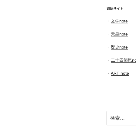
イ
ブ
姉妹サイト
・
文学note
・
天皇note
・
歴史note
・
二十四節気no
・
ART note
検
索: