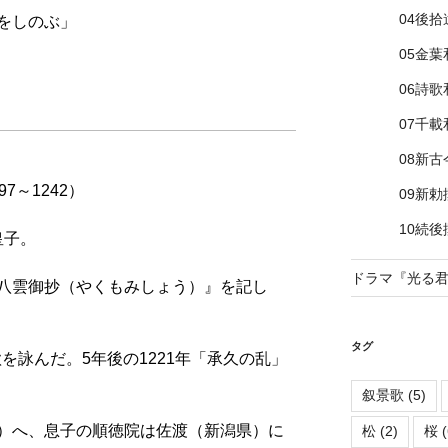
04後
をしのぶ」
05金葉
06詩歌
07千載
08新
7～1242）
09新
10続
皇子。
ドラマ『光る
八雲御抄（やくもみしょう）』を記し
タグ
歌を詠んだ。5年後の1221年「承久の乱」
叙景歌
(5)
）へ、息子の順徳院は佐渡（新潟県）に
松
(2)
桜
(