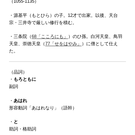
（1055-1135）
・源基平（もとひら）の子。12才で出家。以後、天台
宗・三井寺で厳しい修行を積む。
・三条院（
68「こころにも」
）のひ孫。白河天皇、鳥羽
天皇、崇徳天皇（
77「せをはやみ」
）に僧として仕え
た。
（品詞）
・
もろともに
副詞
・
あはれ
形容動詞「あはれなり」（語幹）
・
と
助詞・格助詞