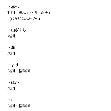
・
思へ
動詞「思ふ」ハ四（命令）
（は/ひ/ふ/ふ/へ/
へ
）
・
山ざくら
名詞
・
花
名詞
・
より
助詞・格助詞
・
ほか
名詞
・
に
助詞・格助詞