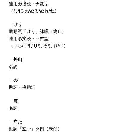
連用形接続・ナ変型
（な/
に
/ぬ/ぬる/ぬれ/ね）
・
けり
助動詞「けり」詠嘆（終止）
連用形接続・ラ変型
（けら/〇/
けり
/ける/けれ/〇）
・
外山
名詞
・
の
助詞・格助詞
・
霞
名詞
・
立た
動詞「立つ」タ四（未然）