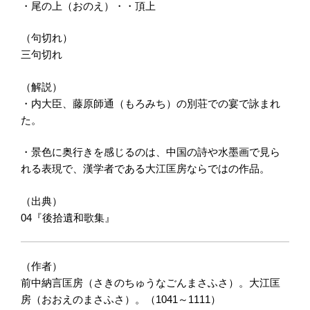
・尾の上（おのえ）・・頂上
（句切れ）
三句切れ
（解説）
・内大臣、藤原師通（もろみち）の別荘での宴で詠まれ
た。
・景色に奥行きを感じるのは、中国の詩や水墨画で見ら
れる表現で、漢学者である大江匡房ならではの作品。
（出典）
04『後拾遺和歌集』
（作者）
前中納言匡房（さきのちゅうなごんまさふさ）。大江匡
房（おおえのまさふさ）。（1041～1111）