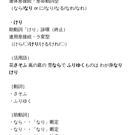
連体形接続・形容動詞型
（なら/
なり
or に/なり/なる/なれ/なれ）
・
けり
助動詞「けり」詠嘆（終止）
連用形接続・ラ変型
（けら/〇/
けり
/ける/けれ/〇）
（活用語）
花
さそふ
嵐の庭の 雪
なら
で
ふりゆく
ものは わが身
なり
けり
［動詞］
・さそふ
・ふりゆく
［助動詞］
・なら・・「なり」断定
・なり・・「なり」断定