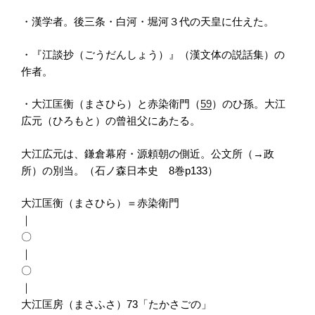
・漢学者。後三条・白河・堀河３代の天皇に仕えた。
・『江談抄（ごうだんしょう）』（漢文体の説話集）の
作者。
・大江匡衡（まさひら）と赤染衛門（
59
）のひ孫。大江
広元（ひろもと）の曾祖父にあたる。
大江広元は、鎌倉幕府・源頼朝の側近。公文所（→政
所）の別当。（石ノ森日本史 8巻p133）
大江匡衡（まさひら）＝赤染衛門
｜
〇
｜
〇
｜
大江匡房（まさふさ）73「たかさごの」