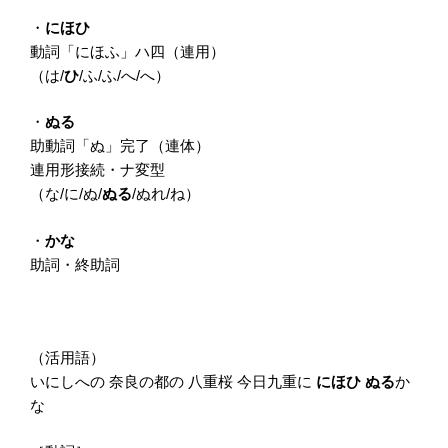
・
にほひ
動詞「にほふ」ハ四（連用）
（は/
ひ
/ふ/ふ/へ/へ）
・
ぬる
助動詞「ぬ」完了（連体）
連用形接続・ナ変型
（な/に/ぬ/
ぬる
/ぬれ/ね）
・
かな
助詞・終助詞
（活用語）
いにしへの 奈良の都の 八重桜 今日九重に
にほひ ぬる
か
な