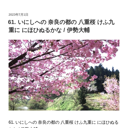
投
2023年7月1日
稿
61. いにしへの 奈良の都の 八重桜 けふ九
日:
重に にほひぬるかな / 伊勢大輔
61. いにしへの 奈良の都の 八重桜 けふ九重に にほひぬる