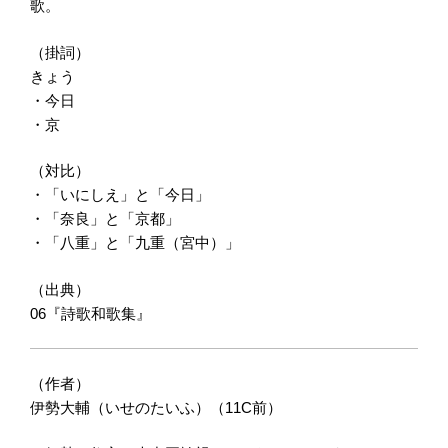
歌。
（掛詞）
きょう
・今日
・京
（対比）
・「いにしえ」と「今日」
・「奈良」と「京都」
・「八重」と「九重（宮中）」
（出典）
06『詩歌和歌集』
（作者）
伊勢大輔（いせのたいふ）（11C前）