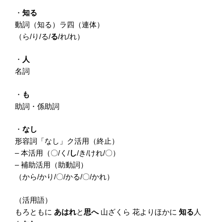
・
知る
動詞（知る）ラ四（連体）
（ら/り/る/
る
/れ/れ）
・
人
名詞
・
も
助詞・係助詞
・
なし
形容詞「なし」ク活用（終止）
– 本活用（〇/く/
し
/き/けれ/〇）
– 補助活用（助動詞）
（から/かり/〇/かる/〇/かれ）
（活用語）
もろともに
あはれ
と
思へ
山ざくら 花よりほかに
知る
人