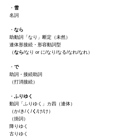
・
雪
名詞
・
なら
助動詞「なり」断定（未然）
連体形接続・形容動詞型
（
なら
/なり or に/なり/なる/なれ/なれ）
・
で
助詞・接続助詞
（打消接続）
・
ふりゆく
動詞「ふりゆく」カ四（連体）
（か/き/く/
く
/け/け）
（掛詞）
降りゆく
古りゆく