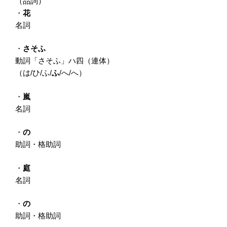
（品詞）
・
花
名詞
・
さそふ
動詞「さそふ」ハ四（連体）
（は/ひ/ふ/
ふ
/へ/へ）
・
嵐
名詞
・
の
助詞・格助詞
・
庭
名詞
・
の
助詞・格助詞