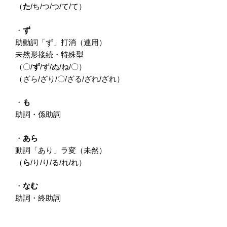
（
た
/ち/つ/つ/て/て）
・
ず
助動詞「ず」打消（連用）
未然形接続・特殊型
（〇/
ず
/ず/ぬ/ね/〇）
（ざら/ざり/〇/ざる/ざれ/ざれ）
・
も
助詞・係助詞
・
あら
動詞「あり」ラ変（未然）
（
ら
/り/り/る/れ/れ）
・
なむ
助詞・終助詞