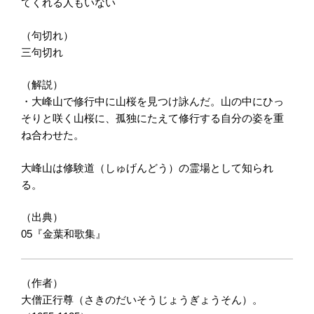
てくれる人もいない
（句切れ）
三句切れ
（解説）
・大峰山で修行中に山桜を見つけ詠んだ。山の中にひっ
そりと咲く山桜に、孤独にたえて修行する自分の姿を重
ね合わせた。
大峰山は修験道（しゅげんどう）の霊場として知られ
る。
（出典）
05『金葉和歌集』
（作者）
大僧正行尊（さきのだいそうじょうぎょうそん）。