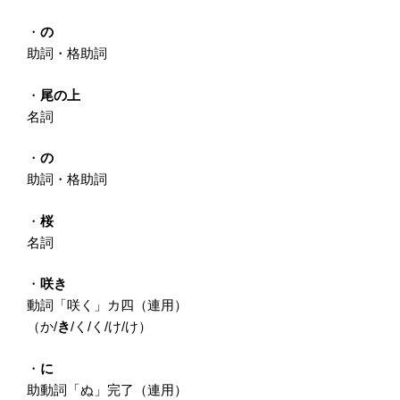
・
の
助詞・格助詞
・
尾の上
名詞
・
の
助詞・格助詞
・
桜
名詞
・
咲き
動詞「咲く」カ四（連用）
（か/
き
/く/く/け/け）
・
に
助動詞「ぬ」完了（連用）