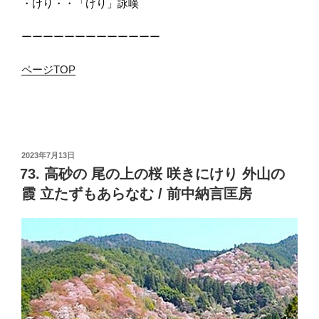
・けり・・「けり」詠嘆
ーーーーーーーーーーーーー
ページTOP
投
2023年7月13日
稿
73. 高砂の 尾の上の桜 咲きにけり 外山の
日:
霞 立たずもあらなむ / 前中納言匡房