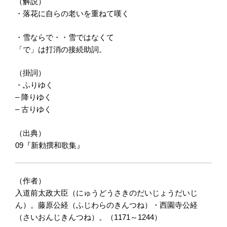
（解説）
・落花に自らの老いを重ねて嘆く
・雪ならで・・雪ではなくて
「で」は打消の接続助詞。
（掛詞）
・ふりゆく
– 降りゆく
– 古りゆく
（出典）
09『新勅撰和歌集』
（作者）
入道前太政大臣（にゅうどうさきのだいじょうだいじ
ん）。藤原公経（ふじわらのきんつね）・西園寺公経
（さいおんじきんつね）。（1171～1244）