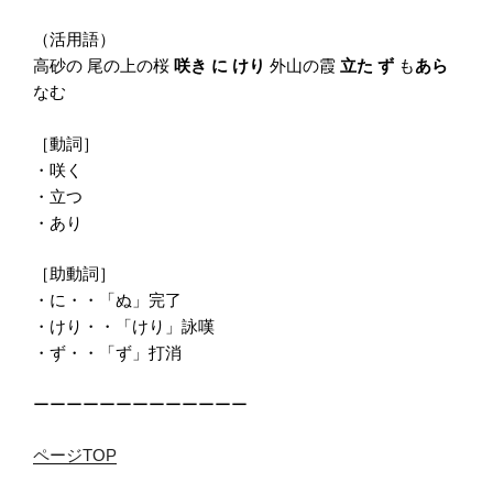
（活用語）
高砂の 尾の上の桜
咲き に けり
外山の霞
立た ず
も
あら
なむ
［動詞］
・咲く
・立つ
・あり
［助動詞］
・に・・「ぬ」完了
・けり・・「けり」詠嘆
・ず・・「ず」打消
ーーーーーーーーーーーーー
ページTOP