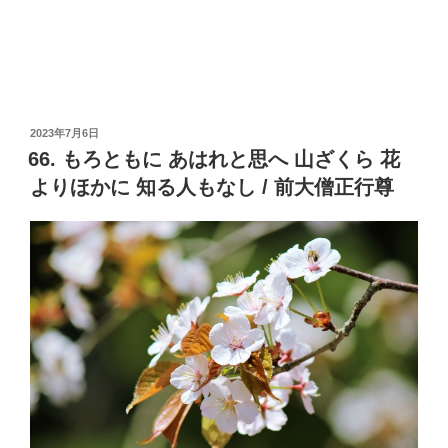
投
2023年7月6日
稿
66. もろともに あはれと思へ 山ざくら 花
日:
よりほかに 知る人もなし / 前大僧正行尊