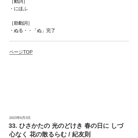
［動詞］
・にほふ
［助動詞］
・ぬる・・「ぬ」完了
ページTOP
投
2023年6月3日
稿
33. ひさかたの 光のどけき 春の日に しづ
日:
心なく 花の散るらむ / 紀友則