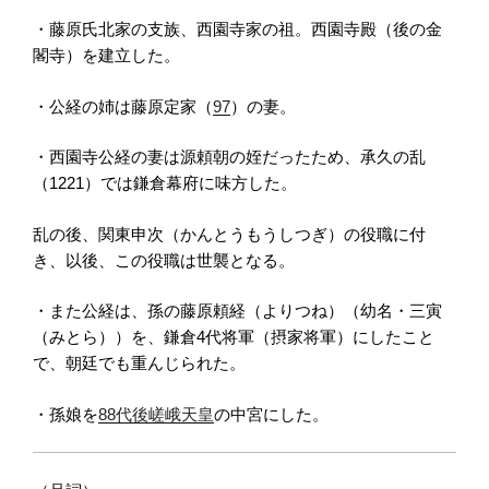
・藤原氏北家の支族、西園寺家の祖。西園寺殿（後の金
閣寺）を建立した。
・公経の姉は藤原定家（
97
）の妻。
・西園寺公経の妻は源頼朝の姪だったため、承久の乱
（1221）では鎌倉幕府に味方した。
乱の後、関東申次（かんとうもうしつぎ）の役職に付
き、以後、この役職は世襲となる。
・また公経は、孫の藤原頼経（よりつね）（幼名・三寅
（みとら））を、鎌倉4代将軍（摂家将軍）にしたこと
で、朝廷でも重んじられた。
・孫娘を
88代後嵯峨天皇
の中宮にした。