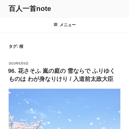
コ
百人一首note
ン
テ
ン
メニュー
ツ
へ
ス
タグ:
桜
キ
ッ
投
2023年8月6日
プ
稿
96. 花さそふ 嵐の庭の 雪ならで ふりゆく
日:
ものは わが身なりけり / 入道前太政大臣