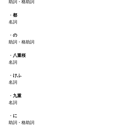
助詞・格助詞
・
都
名詞
・
の
助詞・格助詞
・
八重桜
名詞
・
けふ
名詞
・
九重
名詞
・
に
助詞・格助詞