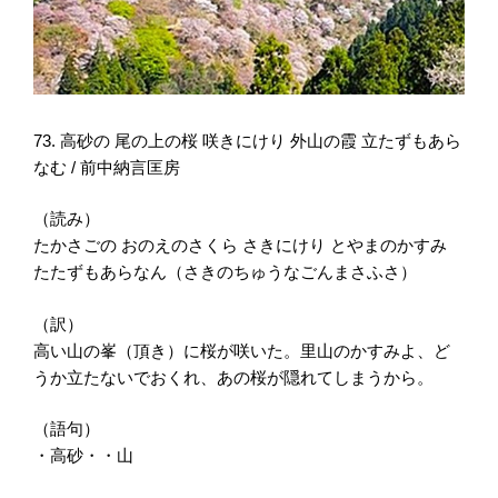
73. 高砂の 尾の上の桜 咲きにけり 外山の霞 立たずもあら
なむ / 前中納言匡房
（読み）
たかさごの おのえのさくら さきにけり とやまのかすみ
たたずもあらなん（さきのちゅうなごんまさふさ）
（訳）
高い山の峯（頂き）に桜が咲いた。里山のかすみよ、ど
うか立たないでおくれ、あの桜が隠れてしまうから。
（語句）
・高砂・・山