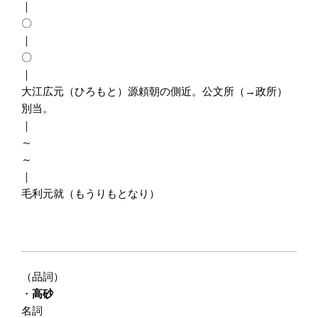
｜
〇
｜
〇
｜
大江広元（ひろもと）源頼朝の側近。公文所（→政所）
別当。
｜
～
～
｜
毛利元就（もうりもとなり）
（品詞）
・
高砂
名詞