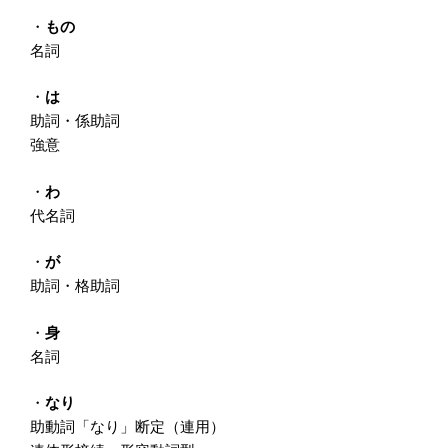
・
もの
名詞
・
は
助詞・係助詞
強意
・
わ
代名詞
・
が
助詞・格助詞
・
身
名詞
・
なり
助動詞「なり」断定（連用）