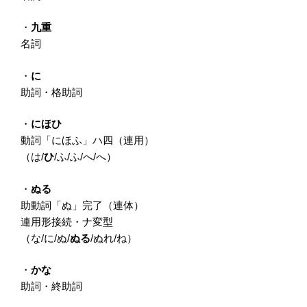
・
九重
名詞
・
に
助詞・格助詞
・
にほひ
動詞「にほふ」ハ四（連用）
（は/
ひ
/ふ/ふ/へ/へ）
・
ぬる
助動詞「ぬ」完了（連体）
連用形接続・ナ変型
（な/に/ぬ/
ぬる
/ぬれ/ね）
・
かな
助詞・終助詞