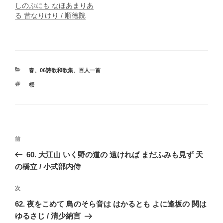
しのぶにも なほあまりあ
る 昔なりけり / 順徳院
カ
春
、
06詩歌和歌集
、
百人一首
テ
タ
桜
ゴ
グ
リ
ー
投
前
前
稿
の
60. 大江山 いく野の道の 遠ければ まだふみも見ず 天
ナ
投
の橋立 / 小式部内侍
ビ
稿
ゲ
次
次
の
ー
62. 夜をこめて 鳥のそら音は はかるとも よに逢坂の 関は
投
シ
ゆるさじ / 清少納言