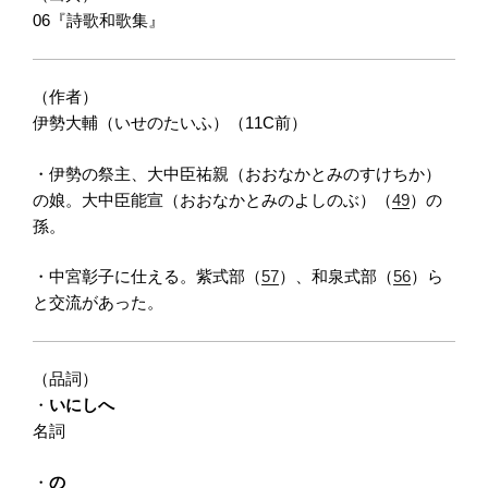
06『詩歌和歌集』
（作者）
伊勢大輔（いせのたいふ）（11C前）
・伊勢の祭主、大中臣祐親（おおなかとみのすけちか）
の娘。大中臣能宣（おおなかとみのよしのぶ）（
49
）の
孫。
・中宮彰子に仕える。紫式部（
57
）、和泉式部（
56
）ら
と交流があった。
（品詞）
・
いにしへ
名詞
・
の