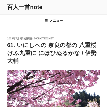
コ
百人一首note
ン
テ
ン
メニュー
ツ
へ
ス
投
2023年7月1日
投稿者:
100NOTE01NET
キ
稿
61. いにしへの 奈良の都の 八重桜
日:
ッ
けふ九重に にほひぬるかな / 伊勢
プ
大輔