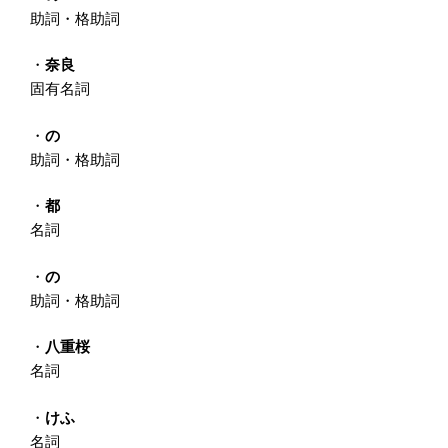
助詞・格助詞
・
奈良
固有名詞
・
の
助詞・格助詞
・
都
名詞
・
の
助詞・格助詞
・
八重桜
名詞
・
けふ
名詞