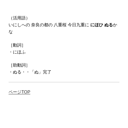
（活用語）
いにしへの 奈良の都の 八重桜 今日九重に
にほひ ぬる
か
な
［動詞］
・にほふ
［助動詞］
・ぬる・・「ぬ」完了
ページTOP