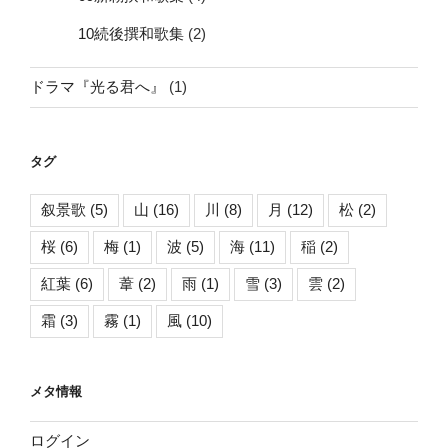
10続後撰和歌集
(2)
ドラマ『光る君へ』
(1)
タグ
叙景歌
(5)
山
(16)
川
(8)
月
(12)
松
(2)
桜
(6)
梅
(1)
波
(5)
海
(11)
稲
(2)
紅葉
(6)
葦
(2)
雨
(1)
雪
(3)
雲
(2)
霜
(3)
霧
(1)
風
(10)
メタ情報
ログイン