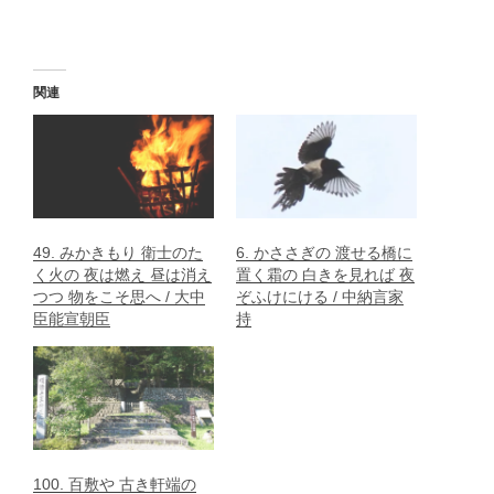
関連
49. みかきもり 衛士のた
6. かささぎの 渡せる橋に
く火の 夜は燃え 昼は消え
置く霜の 白きを見れば 夜
つつ 物をこそ思へ / 大中
ぞふけにける / 中納言家
臣能宣朝臣
持
100. 百敷や 古き軒端の