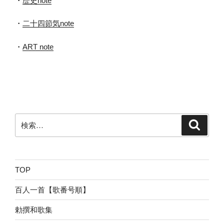
・
歴史note
・
二十四節気note
・
ART note
検
検
索
索:
TOP
百人一首【歌番号順】
勅撰和歌集