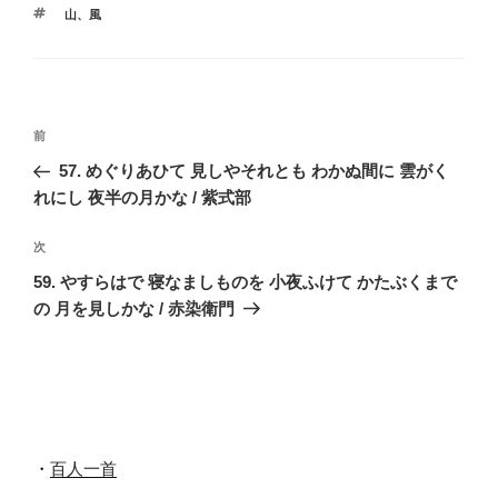
テ
タ
山
、
風
ゴ
グ
リ
ー
投
前
前
稿
の
57. めぐりあひて 見しやそれとも わかぬ間に 雲がく
ナ
投
れにし 夜半の月かな / 紫式部
ビ
稿
ゲ
次
次
の
ー
59. やすらはで 寝なましものを 小夜ふけて かたぶくまで
投
シ
の 月を見しかな / 赤染衛門
稿
ョ
ン
・
百人一首