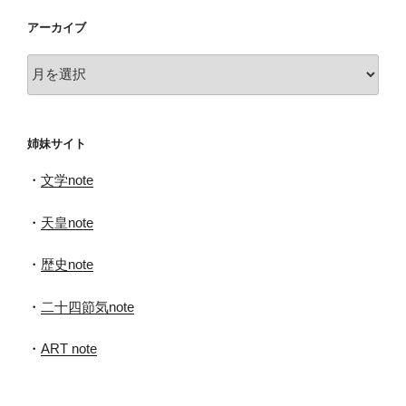
アーカイブ
ア
ー
カ
イ
姉妹サイト
ブ
・
文学note
・
天皇note
・
歴史note
・
二十四節気note
・
ART note