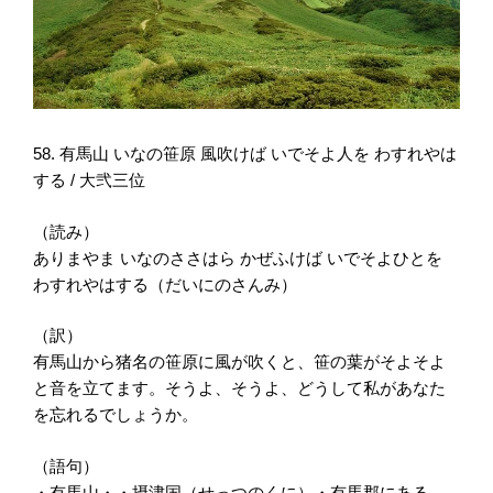
58. 有馬山 いなの笹原 風吹けば いでそよ人を わすれやは
する / 大弐三位
（読み）
ありまやま いなのささはら かぜふけば いでそよひとを
わすれやはする（だいにのさんみ）
（訳）
有馬山から猪名の笹原に風が吹くと、笹の葉がそよそよ
と音を立てます。そうよ、そうよ、どうして私があなた
を忘れるでしょうか。
（語句）
・有馬山・・摂津国（せっつのくに）・有馬郡にある