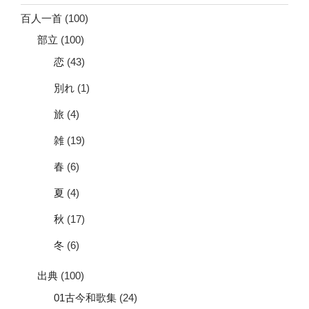
百人一首
(100)
部立
(100)
恋
(43)
別れ
(1)
旅
(4)
雑
(19)
春
(6)
夏
(4)
秋
(17)
冬
(6)
出典
(100)
01古今和歌集
(24)