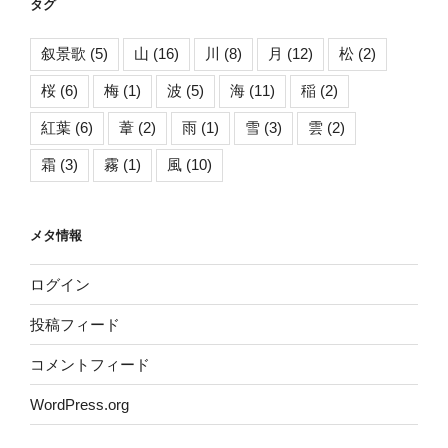
タグ
叙景歌
(5)
山
(16)
川
(8)
月
(12)
松
(2)
桜
(6)
梅
(1)
波
(5)
海
(11)
稲
(2)
紅葉
(6)
葦
(2)
雨
(1)
雪
(3)
雲
(2)
霜
(3)
霧
(1)
風
(10)
メタ情報
ログイン
投稿フィード
コメントフィード
WordPress.org