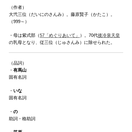
（作者）
大弐三位（だいにのさんみ）。藤原賢子（かたこ）。
（999～）
・母は紫式部（
57「めぐりあいて」
）。70代
後冷泉天皇
の乳母となり、従三位（じゅさんみ）に除せられた。
（品詞）
・
有馬山
固有名詞
・
いな
固有名詞
・
の
助詞・格助詞