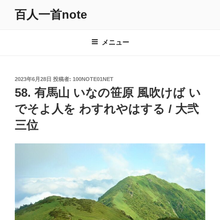
コ
百人一首note
ン
テ
ン
メニュー
ツ
へ
ス
投
2023年6月28日
投稿者:
100NOTE01NET
キ
稿
58. 有馬山 いなの笹原 風吹けば い
日:
ッ
でそよ人を わすれやはする / 大弐
プ
三位