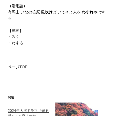
（活用語）
有馬山 いなの笹原 風
吹け
ば いでそよ人を
わすれ
やはす
る
［動詞］
・吹く
・わする
ページTOP
関連
2024年大河ドラマ『光る
君へ』× 百人一首