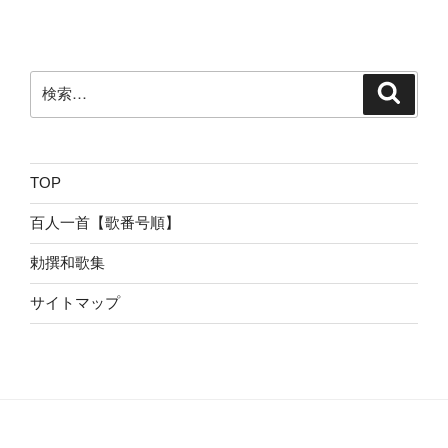
検
検
索
索:
TOP
百人一首【歌番号順】
勅撰和歌集
サイトマップ