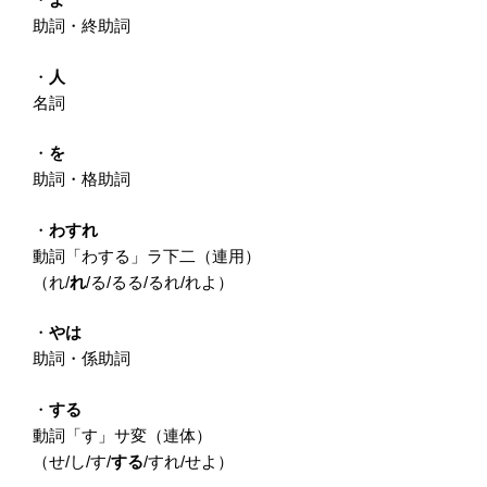
助詞・終助詞
・
人
名詞
・
を
助詞・格助詞
・
わすれ
動詞「わする」ラ下二（連用）
（れ/
れ
/る/るる/るれ/れよ）
・
やは
助詞・係助詞
・
する
動詞「す」サ変（連体）
（せ/し/す/
する
/すれ/せよ）