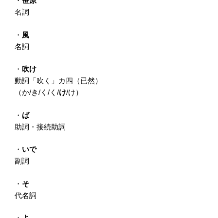
・
笹原
名詞
・
風
名詞
・
吹け
動詞「吹く」カ四（已然）
（か/き/く/く/
け
/け）
・
ば
助詞・接続助詞
・
いで
副詞
・
そ
代名詞
・
よ