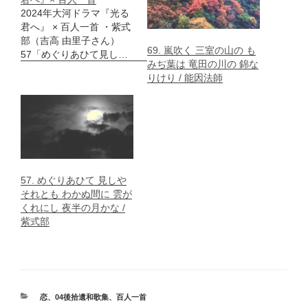
2024年大河ドラマ『光る
君へ』 × 百人一首 ・紫式
部（吉高 由里子さん）
69. 嵐吹く 三室の山の も
57「めぐりあひて見し…
みぢ葉は 竜田の川の 錦な
りけり / 能因法師
57. めぐりあひて 見しや
それとも わかぬ間に 雲が
くれにし 夜半の月かな /
紫式部
カ
恋
、
04後拾遺和歌集
、
百人一首