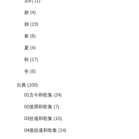
別れ
(1)
旅
(4)
雑
(19)
春
(6)
夏
(4)
秋
(17)
冬
(6)
出典
(100)
01古今和歌集
(24)
02後撰和歌集
(7)
03拾遺和歌集
(10)
04後拾遺和歌集
(14)