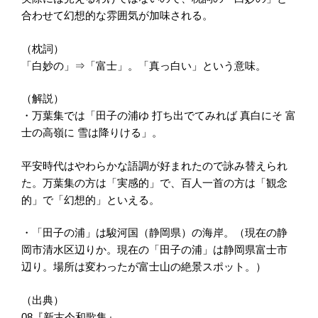
合わせて幻想的な雰囲気が加味される。
（枕詞）
「白妙の」⇒「富士」。「真っ白い」という意味。
（解説）
・万葉集では「田子の浦ゆ 打ち出でてみれば 真白にそ 富
士の高嶺に 雪は降りける」。
平安時代はやわらかな語調が好まれたので詠み替えられ
た。万葉集の方は「実感的」で、百人一首の方は「観念
的」で「幻想的」といえる。
・「田子の浦」は駿河国（静岡県）の海岸。（現在の静
岡市清水区辺りか。現在の「田子の浦」は静岡県富士市
辺り。場所は変わったが富士山の絶景スポット。）
（出典）
08『新古今和歌集』