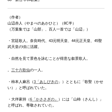
（作者）
山辺赤人（やまべのあかひと）（8C半）
（万葉集では「山部」、百人一首では「山辺」）
・宮廷歌人。奈良時代、43元明天皇、44元正天皇、45聖
武天皇の頃に活躍。
・自然を見て景色を詠むことが得意な叙景歌人。
。
三十六歌仙
の一人。
・柿本人麻呂（
3「あしびきの
」）とともに「歌聖（かせ
い）」と呼ばれていた。
・大伴家持（
6「かささぎの」
）には「山柿（さんし）」
と呼ばれ、尊敬されていた。