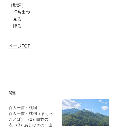
［動詞］
・打ち出づ
・見る
・降る
ページTOP
関連
百人一首・枕詞
百人一首・枕詞（まくら
ことば） （2）白妙の
衣 （3）あしびきの 山