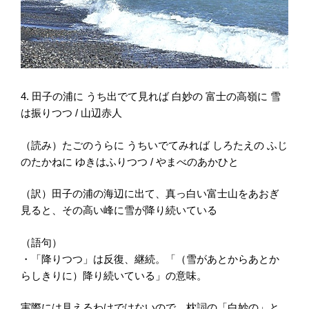
4. 田子の浦に うち出でて見れば 白妙の 富士の高嶺に 雪
は振りつつ / 山辺赤人
（読み）たごのうらに うちいでてみれば しろたえの ふじ
のたかねに ゆきはふりつつ / やまべのあかひと
（訳）田子の浦の海辺に出て、真っ白い富士山をあおぎ
見ると、その高い峰に雪が降り続いている
（語句）
・「降りつつ」は反復、継続。「（雪があとからあとか
らしきりに）降り続いている」の意味。
実際には見えるわけではないので、枕詞の「白妙の」と