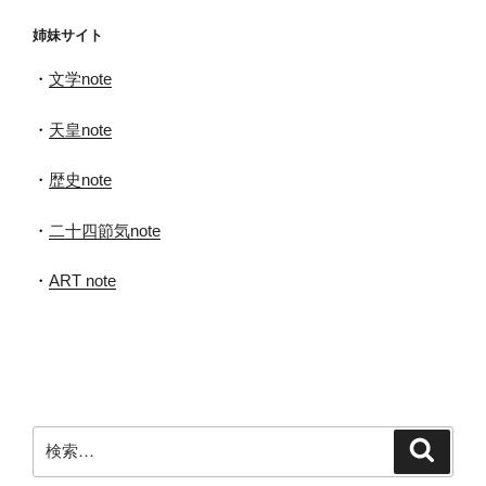
イ
姉妹サイト
ブ
・
文学note
・
天皇note
・
歴史note
・
二十四節気note
・
ART note
検
検
索
索: