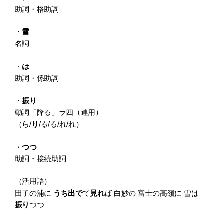
助詞・格助詞
・
雪
名詞
・
は
助詞・係助詞
・
振り
動詞「降る」ラ四（連用）
（ら/
り
/る/る/れ/れ）
・
つつ
助詞・接続助詞
（活用語）
田子の浦に
うち出で
て
見れ
ば 白妙の 富士の高嶺に 雪は
振り
つつ