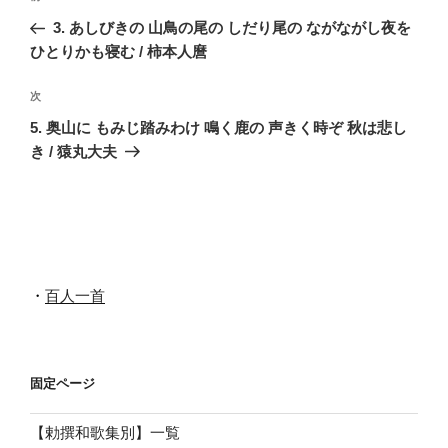
稿
の
3. あしびきの 山鳥の尾の しだり尾の ながながし夜を
ナ
投
ひとりかも寝む / 柿本人麿
ビ
稿
ゲ
次
次
の
ー
5. 奥山に もみじ踏みわけ 鳴く鹿の 声きく時ぞ 秋は悲し
投
シ
き / 猿丸大夫
稿
ョ
ン
・
百人一首
固定ページ
【勅撰和歌集別】一覧