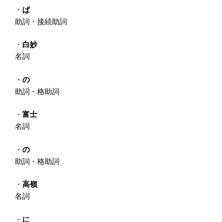
・
ば
助詞・接続助詞
・
白妙
名詞
・
の
助詞・格助詞
・
富士
名詞
・
の
助詞・格助詞
・
高嶺
名詞
・
に