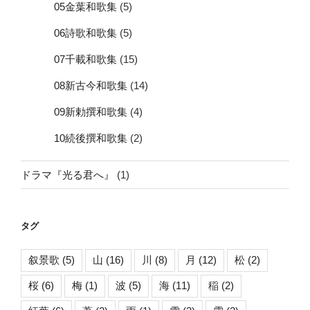
05金葉和歌集
(5)
06詩歌和歌集
(5)
07千載和歌集
(15)
08新古今和歌集
(14)
09新勅撰和歌集
(4)
10続後撰和歌集
(2)
ドラマ『光る君へ』
(1)
タグ
叙景歌
(5)
山
(16)
川
(8)
月
(12)
松
(2)
桜
(6)
梅
(1)
波
(5)
海
(11)
稲
(2)