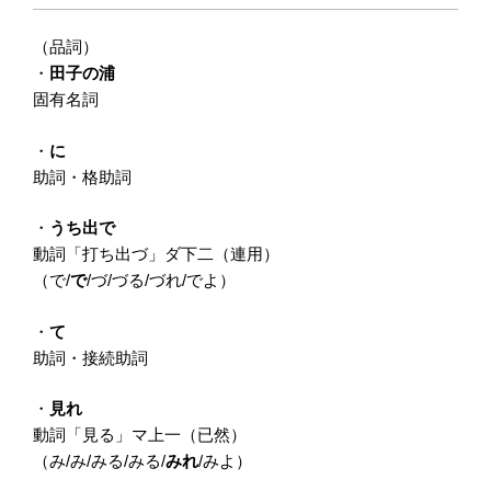
（品詞）
・
田子の浦
固有名詞
・
に
助詞・格助詞
・
うち出で
動詞「打ち出づ」ダ下二（連用）
（で/
で
/づ/づる/づれ/でよ）
・
て
助詞・接続助詞
・
見れ
動詞「見る」マ上一（已然）
（み/み/みる/みる/
みれ
/みよ）