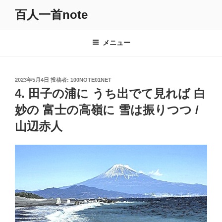
コ
百人一首note
ン
テ
ン
メニュー
ツ
へ
ス
投
2023年5月4日
投稿者:
100NOTE01NET
キ
稿
4. 田子の浦に うち出でて見れば 白
日:
ッ
妙の 富士の高嶺に 雪は振りつつ /
プ
山辺赤人