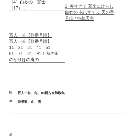
（4）白妙の 富士
2. 春すぎて 夏来にけらし
（17）…
白妙の 衣ほすてふ 天の香
具山 / 持統天皇
百人一首【歌番号順】
百人一首【歌番号順】
11 21 31 41 51
61 71 81 91 1 秋の田
のかりほの庵の…
カ
百人一首
、
冬
、
08新古今和歌集
テ
タ
叙景歌
、
山
、
雪
ゴ
グ
リ
ー
投
前
前