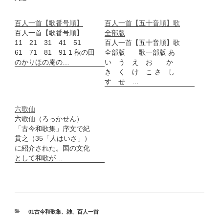
百人一首【歌番号順】
百人一首【五十音順】歌
百人一首【歌番号順】
全部版
11 21 31 41 51
百人一首【五十音順】歌
61 71 81 91 1 秋の田
全部版 歌一部版 あ
のかりほの庵の…
い う え お か
き く け こ さ し
す せ …
六歌仙
六歌仙（ろっかせん）
「古今和歌集」序文で紀
貫之（35「人はいさ」）
に紹介された。国の文化
として和歌が…
カ
01古今和歌集
、
雑
、
百人一首