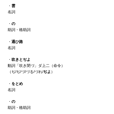
・
雲
名詞
・
の
助詞・格助詞
・
通ひ路
名詞
・
吹きとぢよ
動詞「吹き閉づ」ダ上二（命令）
（ぢ/ぢ/づ/づる/づれ/
ぢよ
）
・
をとめ
名詞
・
の
助詞・格助詞