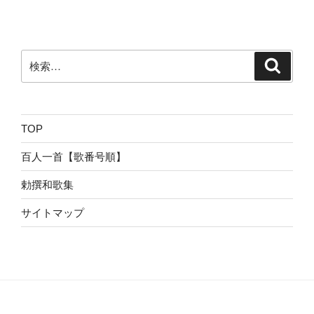
検
検
索
索:
TOP
百人一首【歌番号順】
勅撰和歌集
サイトマップ