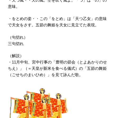
・天つ風・・天の風。空を吹く風よ。「つ」は「の」の
意味。
・をとめの姿・・この「をとめ」は「天つ乙女」の意味
で天女をさす。五節の舞姫を天女に見立てた表現。
（句切れ）
三句切れ
（解説）
・11月中旬、宮中行事の「豊明の節会（とよあかりのせ
ちえ）」（＝天皇が新米を食べる儀式）の「五節の舞姫
（ごせちのまいひめ）」を見て詠んだ歌。