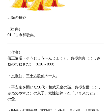
五節の舞姫
（出典）
01『古今和歌集』
（作者）
僧正遍昭（そうじょうへんじょう）。良岑宗貞（よしみ
ねのむねさだ）（816～890）
・
六歌仙
、
三十六歌仙
の一人。
・平安京を開いた50代・桓武天皇の孫。良岑安世（よし
みねのやすよ）の息子。素性法師（
21「いま来むと」
）
の父。
・54代・仁明天皇（833年）に仕え「良少将」「深草少