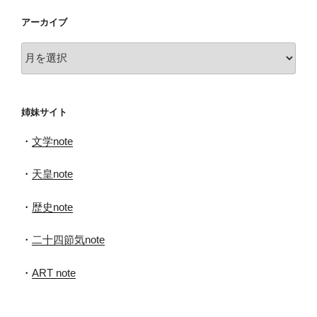
アーカイブ
ア
ー
カ
イ
姉妹サイト
ブ
・
文学note
・
天皇note
・
歴史note
・
二十四節気note
・
ART note