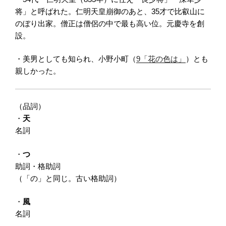
将」と呼ばれた。仁明天皇崩御のあと、35才で比叡山に
のぼり出家。僧正は僧侶の中で最も高い位。元慶寺を創
設。
・美男としても知られ、小野小町（
9「花の色は」
）とも
親しかった。
（品詞）
・
天
名詞
・
つ
助詞・格助詞
（「の」と同じ。古い格助詞）
・
風
名詞