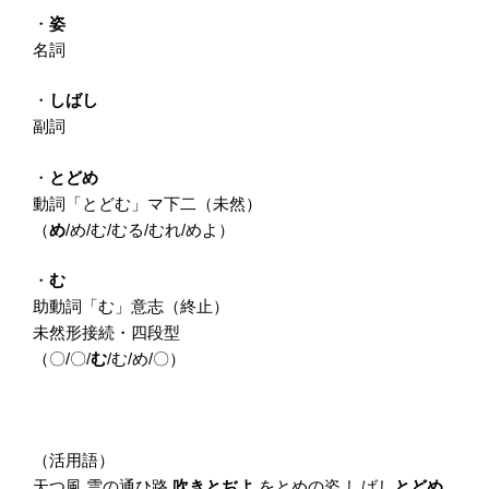
・
姿
名詞
・
しばし
副詞
・
とどめ
動詞「とどむ」マ下二（未然）
（
め
/め/む/むる/むれ/めよ）
・
む
助動詞「む」意志（終止）
未然形接続・四段型
（〇/〇/
む
/む/め/〇）
（活用語）
天つ風 雲の通ひ路
吹きとぢよ
をとめの姿 しばし
とどめ