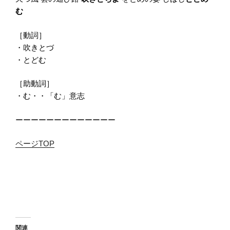
む
［動詞］
・吹きとづ
・とどむ
［助動詞］
・む・・「む」意志
ーーーーーーーーーーーーー
ページTOP
関連