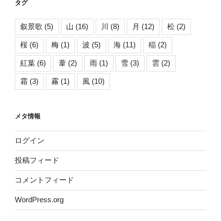
タグ
叙景歌
(5)
山
(16)
川
(8)
月
(12)
松
(2)
桜
(6)
梅
(1)
波
(5)
海
(11)
稲
(2)
紅葉
(6)
葦
(2)
雨
(1)
雪
(3)
雲
(2)
霜
(3)
霧
(1)
風
(10)
メタ情報
ログイン
投稿フィード
コメントフィード
WordPress.org