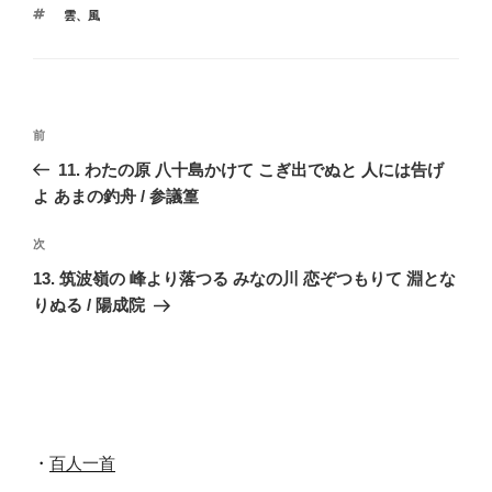
テ
タ
雲
、
風
ゴ
グ
リ
ー
投
前
前
稿
の
11. わたの原 八十島かけて こぎ出でぬと 人には告げ
ナ
投
よ あまの釣舟 / 参議篁
ビ
稿
ゲ
次
次
の
ー
13. 筑波嶺の 峰より落つる みなの川 恋ぞつもりて 淵とな
投
シ
りぬる / 陽成院
稿
ョ
ン
・
百人一首