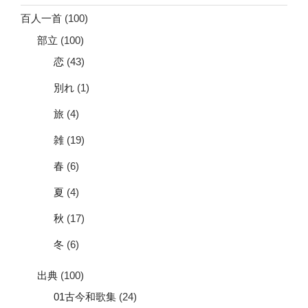
百人一首
(100)
部立
(100)
恋
(43)
別れ
(1)
旅
(4)
雑
(19)
春
(6)
夏
(4)
秋
(17)
冬
(6)
出典
(100)
01古今和歌集
(24)