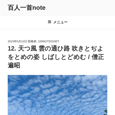
コ
百人一首note
ン
テ
ン
メニュー
ツ
へ
ス
投
2023年5月12日
投稿者:
100NOTE01NET
キ
稿
12. 天つ風 雲の通ひ路 吹きとぢよ
日:
ッ
をとめの姿 しばしとどめむ / 僧正
プ
遍昭