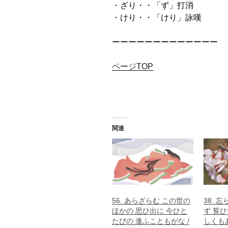
・ざり・・「ず」打消
・けり・・「けり」詠嘆
ーーーーーーーーーーーーー
ページTOP
関連
56. あらざらむ この世の
38. 
ほかの 思ひ出に 今ひと
ず 誓ひ
たびの 逢ふこともがな /
しくもあ