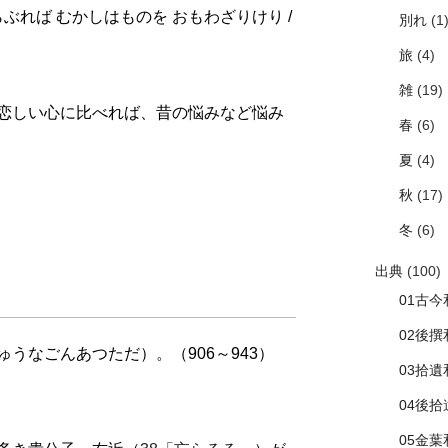
ぶれば むかしはものを おもわざりけり /
別れ
(1
旅
(4)
雑
(19)
恋しい心に比べれば、昔の悩みなど悩み
春
(6)
夏
(4)
秋
(17)
冬
(6)
出典
(100)
01古今
02後撰
うなごんあつただ）。（906～943）
03拾遺
04後
05金葉