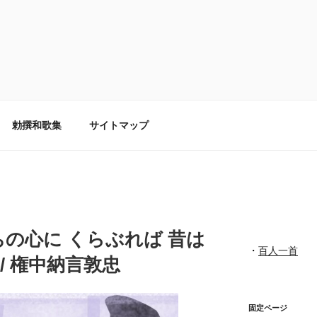
勅撰和歌集
サイトマップ
のちの心に くらぶれば 昔は
・
百人一首
/ 権中納言敦忠
固定ページ