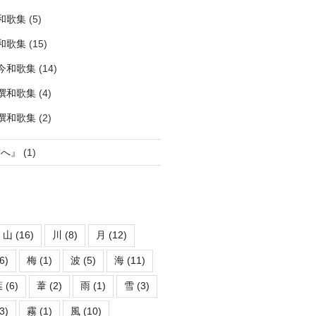
和歌集
(5)
和歌集
(15)
古今和歌集
(14)
勅撰和歌集
(4)
後撰和歌集
(2)
君へ』
(1)
山
(16)
川
(8)
月
(12)
6)
梅
(1)
波
(5)
海
(11)
葉
(6)
葦
(2)
雨
(1)
雪
(3)
3)
霧
(1)
風
(10)