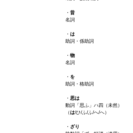
・
昔
名詞
・
は
助詞・係助詞
・
物
名詞
・
を
助詞・格助詞
・
思は
動詞「思ふ」ハ四（未然）
（
は
/ひ/ふ/ふ/へ/へ）
・
ざり