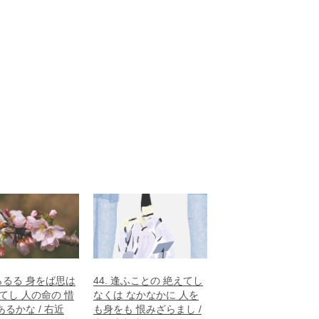
忘らるる 身をば思は
44. 逢ふことの 絶えてし
てし 人の命の 惜
なくは なかなかに 人を
るかな / 右近
も身をも 恨みざらまし /