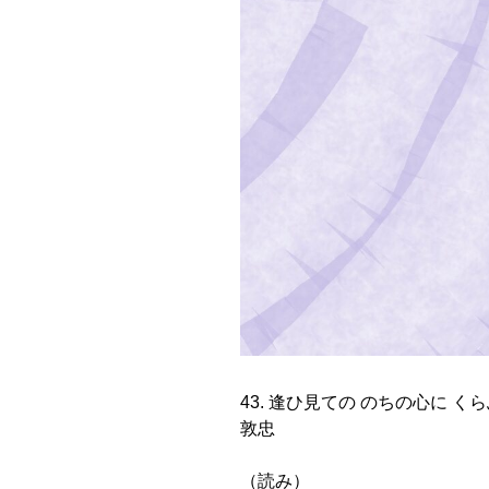
43. 逢ひ見ての のちの心に く
敦忠
（読み）