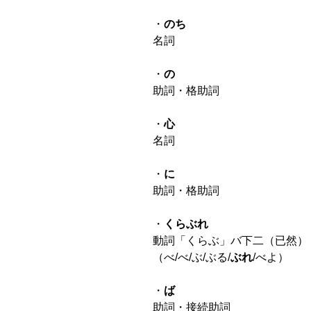
・
のち
名詞
・
の
助詞・格助詞
・
心
名詞
・
に
助詞・格助詞
・
くらぶれ
動詞「くらぶ」バ下二（已然）
（べ/べ/ぶ/ぶる/
ぶれ
/べよ）
・
ば
助詞・接続助詞