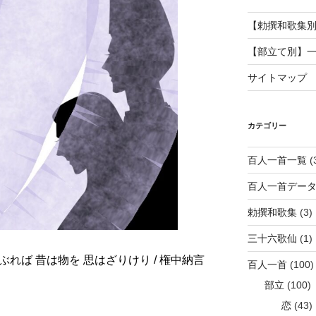
【勅撰和歌集
【部立て別】
サイトマップ
カテゴリー
百人一首一覧
(
百人一首デー
勅撰和歌集
(3)
三十六歌仙
(1)
らぶれば 昔は物を 思はざりけり / 権中納言
百人一首
(100)
部立
(100)
恋
(43)