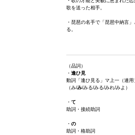
・歌の才能と美貌に恵まれた恋
歌を送った相手。
・琵琶の名手で「琵琶中納言」
る。
（品詞）
・
逢ひ見
動詞「逢ひ見る」マ上一（連用
（み/
み
/みる/みる/みれ/みよ）
・
て
助詞・接続助詞
・
の
助詞・格助詞