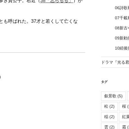
多き貴公子。右近（
38「忘らるる」
）が
06詩歌
07千載
とも呼ばれた。37才と若くして亡くな
08新
09新
10続
ドラマ『光る
）
タグ
叙景歌
(5)
松
(2)
桜
(
稲
(2)
紅
雲
(2)
霜
(