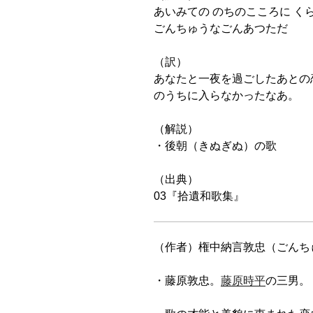
あいみての のちのこころに くら
ごんちゅうなごんあつただ
（訳）
あなたと一夜を過ごしたあとの
のうちに入らなかったなあ。
（解説）
・後朝（きぬぎぬ）の歌
（出典）
03『拾遺和歌集』
（作者）権中納言敦忠（ごんちゅ
・藤原敦忠。
藤原時平
の三男。