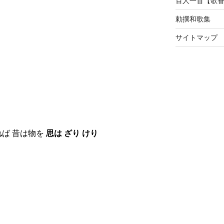
百人一首【歌
勅撰和歌集
サイトマップ
れ
ば 昔は物を
思は ざり けり