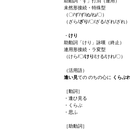
助動詞「ず」打消（連用）
未然形接続・特殊型
（〇/ず/ず/ぬ/ね/〇）
（ざら/
ざり
/〇/ざる/ざれ/ざれ）
・
けり
助動詞「けり」詠嘆（終止）
連用形接続・ラ変型
（けら/〇/
けり
/ける/けれ/〇）
（活用語）
逢い見
ての のちの心に
くらぶ
［動詞］
・逢ひ見る
・くらぶ
・思ふ
［助動詞］