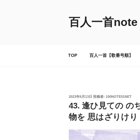
コ
ン
テ
百人一首note
ン
ツ
へ
ス
TOP
百人一首【歌番号順】
キ
ッ
プ
投
2023年6月13日
投稿者:
100NOTE01NET
稿
43. 逢ひ見ての 
日:
物を 思はざりけり 