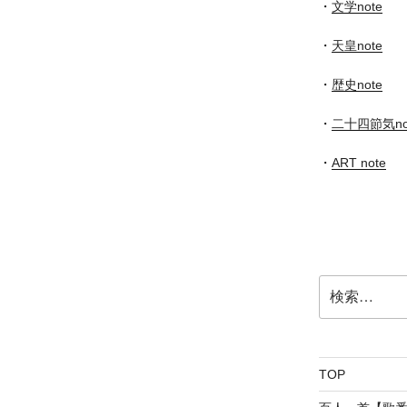
・
文学note
・
天皇note
・
歴史note
・
二十四節気no
・
ART note
検
索:
TOP