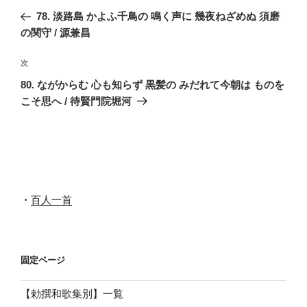
稿
の
78. 淡路島 かよふ千鳥の 鳴く声に 幾夜ねざめぬ 須磨
ナ
投
の関守 / 源兼昌
ビ
稿
ゲ
次
次
の
ー
80. ながからむ 心も知らず 黒髪の みだれて今朝は ものを
投
シ
こそ思へ / 待賢門院堀河
稿
ョ
ン
・
百人一首
固定ページ
【勅撰和歌集別】一覧