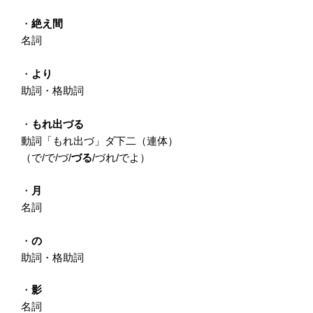
・
絶え間
名詞
・
より
助詞・格助詞
・
もれ出づる
動詞「もれ出づ」ダ下二（連体）
（で/で/づ/
づる
/づれ/でよ）
・
月
名詞
・
の
助詞・格助詞
・
影
名詞