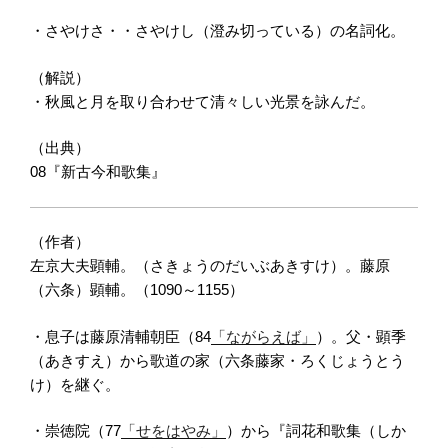
・さやけさ・・さやけし（澄み切っている）の名詞化。
（解説）
・秋風と月を取り合わせて清々しい光景を詠んだ。
（出典）
08『新古今和歌集』
（作者）
左京大夫顕輔。（さきょうのだいぶあきすけ）。藤原
（六条）顕輔。（1090～1155）
・息子は藤原清輔朝臣（84
「ながらえば」
）。父・顕季
（あきすえ）から歌道の家（六条藤家・ろくじょうとう
け）を継ぐ。
・崇徳院（77
「せをはやみ」
）から『詞花和歌集（しか