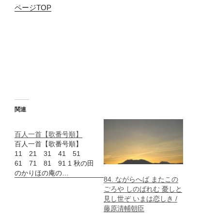
ページTOP
関連
百人一首【歌番号順】
百人一首【歌番号順】
11 21 31 41 51
61 71 81 91 1 秋の田
のかりほの庵の…
84. ながらへば またこの
ごろや しのばれむ 憂しと
見し世ぞ いまは恋しき /
藤原清輔朝臣