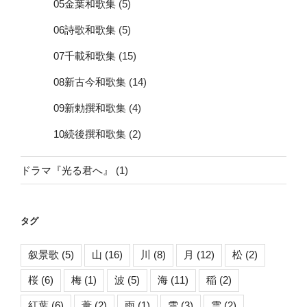
05金葉和歌集
(5)
06詩歌和歌集
(5)
07千載和歌集
(15)
08新古今和歌集
(14)
09新勅撰和歌集
(4)
10続後撰和歌集
(2)
ドラマ『光る君へ』
(1)
タグ
叙景歌
(5)
山
(16)
川
(8)
月
(12)
松
(2)
桜
(6)
梅
(1)
波
(5)
海
(11)
稲
(2)
紅葉
(6)
葦
(2)
雨
(1)
雪
(3)
雲
(2)