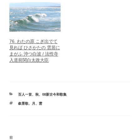
76. わたの原 こぎ出でて
見れば ひさかたの 雲居に
まがふ 沖つ白波 / 法性寺
入道前関白太政大臣
カ
百人一首
、
秋
、
08新古今和歌集
テ
タ
叙景歌
、
月
、
雲
ゴ
グ
リ
ー
投
前
前