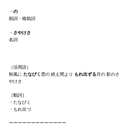
・
の
助詞・格助詞
・
さやけさ
名詞
（活用語）
秋風に
たなびく
雲の 絶え間より
もれ出ずる
月の 影のさ
やけさ
［動詞］
・たなびく
・もれ出づ
ーーーーーーーーーーーーー