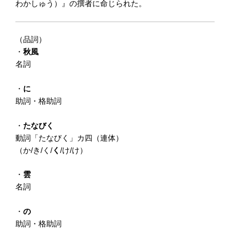
わかしゅう）』の撰者に命じられた。
（品詞）
・
秋風
名詞
・
に
助詞・格助詞
・
たなびく
動詞「たなびく」カ四（連体）
（か/き/く/
く
/け/け）
・
雲
名詞
・
の
助詞・格助詞