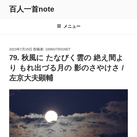
コ
百人一首note
ン
テ
ン
メニュー
ツ
へ
ス
投
2023年7月19日
投稿者:
100NOTE01NET
キ
稿
79. 秋風に たなびく雲の 絶え間よ
日:
ッ
り もれ出づる月の 影のさやけさ /
プ
左京大夫顕輔