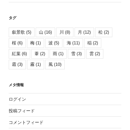
タグ
叙景歌
(5)
山
(16)
川
(8)
月
(12)
松
(2)
桜
(6)
梅
(1)
波
(5)
海
(11)
稲
(2)
紅葉
(6)
葦
(2)
雨
(1)
雪
(3)
雲
(2)
霜
(3)
霧
(1)
風
(10)
メタ情報
ログイン
投稿フィード
コメントフィード