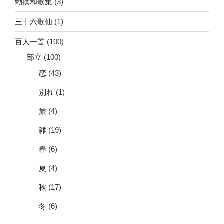
勅撰和歌集
(3)
三十六歌仙
(1)
百人一首
(100)
部立
(100)
恋
(43)
別れ
(1)
旅
(4)
雑
(19)
春
(6)
夏
(4)
秋
(17)
冬
(6)