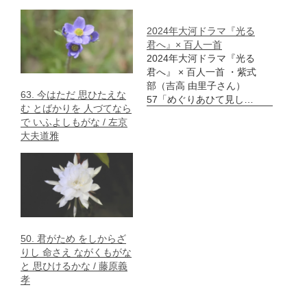
2024年大河ドラマ『光る
君へ』× 百人一首
2024年大河ドラマ『光る
君へ』 × 百人一首 ・紫式
部（吉高 由里子さん）
63. 今はただ 思ひたえな
57「めぐりあひて見し…
む とばかりを 人づてなら
で いふよしもがな / 左京
大夫道雅
50. 君がため をしからざ
りし 命さえ ながくもがな
と 思ひけるかな / 藤原義
孝