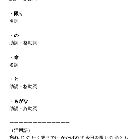
・
限り
名詞
・
の
助詞・格助詞
・
命
名詞
・
と
助詞・格助詞
・
もがな
助詞・終助詞
ーーーーーーーーーーーーー
（活用語）
忘れ
じ
の 行く末までは
かたけれ
ば 今日を限りの 命とも