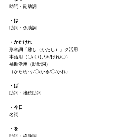
助詞・副助詞
・
は
助詞・係助詞
・
かたけれ
形容詞「難し（かたし）」ク活用
本活用（〇/く/し/き/
けれ
/〇）
補助活用（助動詞）
（から/かり/〇/かる/〇/かれ）
・
ば
助詞・接続助詞
・
今日
名詞
・
を
助詞・格助詞