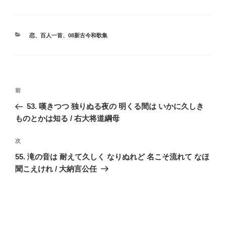
カ
恋
、
百人一首
、
08新古今和歌集
テ
ゴ
リ
ー
投
前
前
稿
の
53. 嘆きつつ 独りぬる夜の 明くる間は いかに久しき
ナ
投
ものとかは知る / 右大将道綱母
ビ
稿
ゲ
次
次
の
ー
55. 滝の音は 耐えて久しく なりぬれど 名こそ流れて なほ
投
シ
聞こえけれ / 大納言公任
稿
ョ
ン