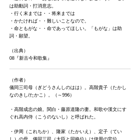
は助動詞・打消意志。
・行く末までは・・将来までは
・かたければ・・難しいことなので。
・命ともがな・・命であってほしい。「もがな」は助
詞・願望。
（出典）
08『新古今和歌集』
（作者）
儀同三司母（ぎどうさんしのはは）。高階貴子（たかし
なのきし/たかこ）。（～996）
・高階成忠の娘。関白・藤原道隆の妻。和歌や漢文にす
ぐれ高内侍（こうのないし）と呼ばれた。
・伊周（これちか）、隆家（たかいえ）、定子（てい
し）の母。儀同三司（大臣と同格位）は伊周の官位。