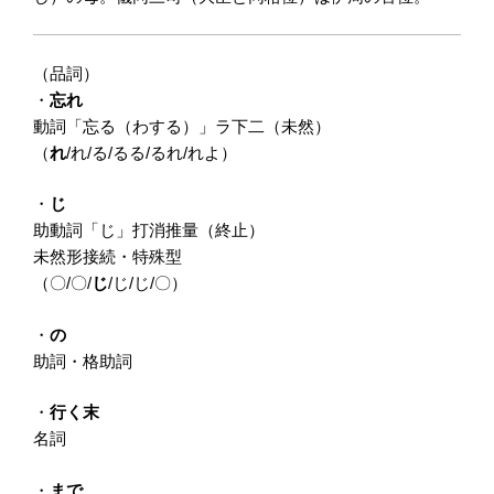
（品詞）
・
忘れ
動詞「忘る（わする）」ラ下二（未然）
（
れ
/れ/る/るる/るれ/れよ）
・
じ
助動詞「じ」打消推量（終止）
未然形接続・特殊型
（〇/〇/
じ
/じ/じ/〇）
・
の
助詞・格助詞
・
行く末
名詞
・
まで