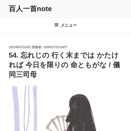
コ
百人一首note
ン
テ
ン
メニュー
ツ
へ
ス
投
2023年6月24日
投稿者:
100NOTE01NET
キ
稿
54. 忘れじの 行く末までは かたけ
日:
ッ
れば 今日を限りの 命ともがな / 儀
プ
同三司母