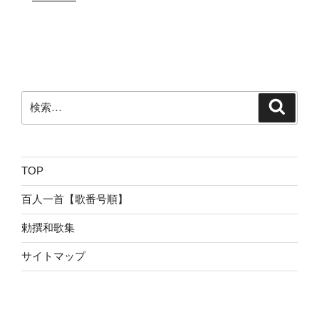
検
検
索
索:
TOP
百人一首【歌番号順】
勅撰和歌集
サイトマップ